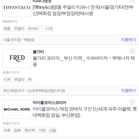
티파니앤코
[Tiffany&co]명품 주얼리 티파니 전국(서울/경기/대전/부
산)백화점 점장/부점장/판매사원
09/08까지
명품
주얼리
럭셔리
시계
지원하기
서울 전지점 > 백화점
불가리
불가리 코리아 _ 부산 지역 _ 수퍼바이저 ~ 부매니저 채
용
채용시까지
시계
쥬얼리
백
지원하기
부산 해운대구 > 신세계백화점센텀시티점
마이클코어스코리아
마이클코어스 매장 판매직 구인 (신세계 파주 아울렛, 롯
데백화점 잠실, 부산본점)
채용시까지
의류
잡화
핸드백
가방
신발