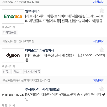
지원하기
서울 송파구 > 롯데백화점잠실점
엠브레이스
[에르메스/루이비통/로저비비에/디올/셀린/고야드/까르
띠에/반클리프/불가리등] 전국, 신입~슈퍼바이저(정규
직)
채용시까지
피혁/잡화류
지원하기
서울 전지점 > 신세계백화점
다이슨코리아유한회사
[다이슨코리아] 부산 신세계 센텀시티점 Dyson Expert 채
용
채용시까지
선풍기
청소기
헤어가전제품
지원하기
부산 해운대구 > 신세계백화점센텀시티점
주식회사티비에이치글로벌
[NC백화점 해운대점] 마인드브릿지 중간관리 매니저 구
인
채용시까지