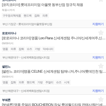
[코치코리아] 롯데프리미엄 아울렛 동부산점 정규직 채용
채용시까지
구두등피혁제품
핸드백
잡화
의류
지원하기
부산 기장군 > 롯데프리미엄아울렛동부산점
로로피아나
[로로피아나 코리아] 명품 Loro Piana 신세계센텀 주니어/신세계여주,신세계대구 부매니저 채용
09/09까지
명품
의류
잡화
슈즈
가방
악세사리
지원하기
부산 해운대구 > 신세계백화점센텀시티점
셀린느
[셀린느 코리아]명품 CELINE 신세계센텀 팀매니저,주니어/롯데인천 팀매니저 채용
09/09까지
명품
잡화
의류
핸드백
가방
주얼리
슈즈
시계
지원하기
부산 해운대구 > 신세계백화점센텀시티점
부쉐론
[부쉐론] 명품 주얼리 BOUCHERON 잠실 롯데월드타워 판매사원/신세계센텀 점장/신세계대전 Admin