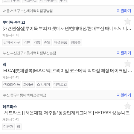
오뜨꾸뛰르
여성패션
하이주얼리
워치
지원하기
서울 서초구 > 신세계백화점강남점
루이독 부띠끄
[애견편집샵]루이독 부띠끄 롯데서면/현대대전/현대부산 매니저/시니어/주니어 채용
채용시까지
강아지가구
의류
가방
쥬얼
애견용품
펫용품
지원하기
부산 부산진구 > 롯데백화점부산본점
맥
[ELCA][롯데광복][M.A.C 맥] 프리미엄 코스메틱 백화점 매장 메이크업 직원 채용의 건
채용시까지
색조화장품
화장품
스킨케어
메이크업
지원하기
부산 중구 > 롯데백화점광복점
헤트라스
[ 헤트라스 ] [ 해운대점, 제주점/ 동종업계최고대우 ] HETRAS 상품/니즈추천 판매전문직원
채용시까지
디퓨저
향