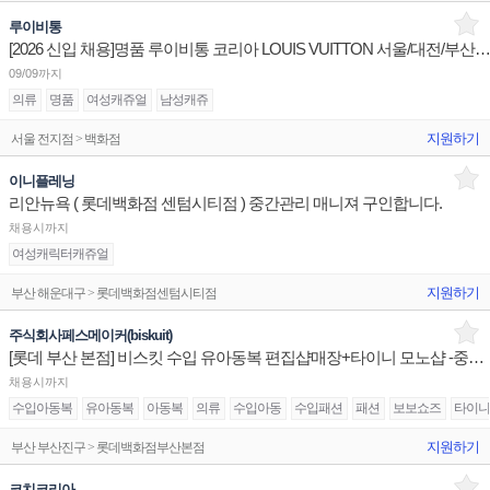
루이비통
[2026 신입 채용]명품 루이비통 코리아 LOUIS VUITTON 서울/대전/부산 매장 판매사
09/09까지
의류
명품
여성캐쥬얼
남성캐쥬
지원하기
서울 전지점 > 백화점
이니플레닝
리안뉴욕 ( 롯데백화점 센텀시티점 ) 중간관리 매니져 구인합니다.
채용시까지
여성캐릭터캐쥬얼
지원하기
부산 해운대구 > 롯데백화점센텀시티점
주식회사페스메이커(biskuit)
[롯데 부산 본점] 비스킷 수입 유아동복 편집샵매장+타이니 모노샵 -중간관리자 구인
채용시까지
수입아동복
유아동복
아동복
의류
수입아동
수입패션
패션
보보쇼즈
타이니
지원하기
부산 부산진구 > 롯데백화점부산본점
코치코리아