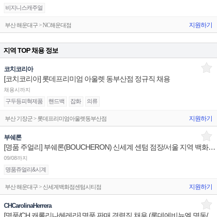
비지니스캐주얼
지원하기
부산 해운대구 > NC해운대점
지역 TOP 채용 정보
코치코리아
[코치코리아] 롯데프리미엄 아울렛 동부산점 정규직 채용
채용시까지
구두등피혁제품
핸드백
잡화
의류
지원하기
부산 기장군 > 롯데프리미엄아울렛동부산점
부쉐론
[명품 주얼리] 부쉐론(BOUCHERON) 신세계 센텀 점장/서울 지역 백화점 판매사원 채용
09/08까지
명품쥬얼리&시계
지원하기
부산 해운대구 > 신세계백화점센텀시티점
CHCarolinaHerrera
[명품/CH 캐롤리나헤레라] 명품 판매 경력직 채용 (롯데에비뉴엘 명동/잠실/부산)