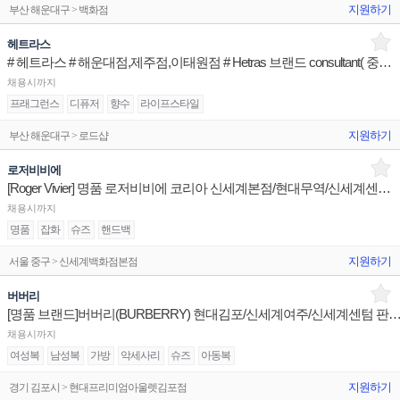
지원하기
부산 해운대구 > 백화점
헤트라스
# 헤트라스 # 해운대점,제주점,이태원점 # Hetras 브랜드 consultant( 중국어 )
채용시까지
프래그런스
디퓨저
향수
라이프스타일
지원하기
부산 해운대구 > 로드샵
로저비비에
[Roger Vivier] 명품 로저비비에 코리아 신세계본점/현대무역/신세계센텀 판매사원 채용
채용시까지
명품
잡화
슈즈
핸드백
지원하기
서울 중구 > 신세계백화점본점
버버리
[명품 브랜드]버버리(BURBERRY) 현대김포/신세계여주/신세계센텀 
채용시까지
여성복
남성복
가방
악세사리
슈즈
아동복
지원하기
경기 김포시 > 현대프리미엄아울렛김포점