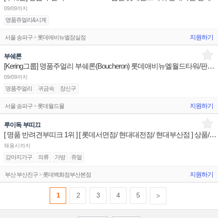
09/09까지
명품쥬얼리&시계
지원하기
서울 송파구 > 롯데에비뉴엘잠실점
부쉐론
[Kering그룹] 명품주얼리 부쉐론(Boucheron) 롯데애비뉴엘월드타워/판매사원 신세계센텀/점장 채용
09/09까지
명품주얼리
귀금속
장신구
지원하기
서울 송파구 > 롯데월드몰
루이독 부띠끄
[ 명품 반려견부띠크 1위 ] [ 롯데서면점/ 현대대전점/ 현대부산점 ] 상품/니즈추천 판매전문직원
채용시까지
강아지가구
의류
가방
쥬얼
지원하기
부산 부산진구 > 롯데백화점부산본점
1
2
3
4
5
>