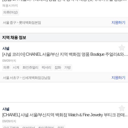
채용시까지
의류(여성)
지원하기
서울 중구 > 롯데백화점본점
지역 채용 정보
샤넬
[샤넬 코리아] CHANEL 서울/부산 지역 백화점 명품 Boutique 주얼리&와치 어드바이저 채용
09/09까지
의류
시계
화인쥬얼리
럭셔리
잡화
가방
지원하기
서울 서초구 > 신세계백화점강남점
샤넬
[CHANEL] 샤넬 서울/부산지역 백화점 Watch & Fine Jewelry
09/09까지