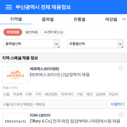
부산광역시
전체 채용정보
지역별
품목별
유통별
매장별
전체채용
일반채용
파견/아웃소싱
품목별선택
유통별선택
지역 스페셜 채용 정보
에르메스코리아(유)
[에르메스코리아] 신입/경력직 채용
채용시까지
신발
여성복
의류
구두
패션잡화
악세서리
가방
패션
남성복
귀금속
지원하기
서울,대구,부산 백화점 > 백화점
티파니코리아
[Tiffany & Co.] 전국 매장 점장/부매니저/판매사원 채용