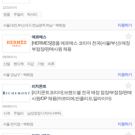
12/15까지
명품
주얼리
럭셔리
지원하기
서울,대전,부산,대구,전남광주,하남 > 백화점
에르메스
[HERMES]명품 에르메스 코리아 전국(서울/부산) 매장
부점장/판매사원 채용
09/08까지
신발
핸드백
지갑
가방
의류
지원하기
서울 강남구 > 백화점
리치몬트
[리치몬트코리아] 브랜드별 전국 매장 점장/부점장/판매
사원/OP 채용(까르띠에,반클리프,알라이아)
09/08까지
시계
주얼리
남성정장.디자이너부틱.
지원하기
서울 전지점 > 백화점