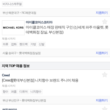
비지니스캐주얼
지원하기
부산 해운대구 > NC해운대점
마이클코어스코리아
마이클코어스 매장 판매직 구인 (신세계 파주 아울렛, 롯
데백화점 잠실, 부산본점)
채용시까지
의류
잡화
핸드백
가방
신발
지원하기
서울 송파구 > 롯데백화점잠실점
지역 TOP 채용 정보
Creed
[Creed][롯데부산본점] 니치향수 브랜드 주니어 채용
채용시까지
향수
퍼퓸
디퓨저
니치향수
지원하기
부산 부산진구 > 롯데백화점부산본점
코치코리아