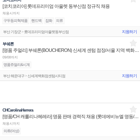
[코치코리아] 롯데프리미엄 아울렛 동부산점 정규직 채용
채용시까지
구두등피혁제품
핸드백
잡화
의류
지원하기
부산 기장군 > 롯데프리미엄아울렛동부산점
부쉐론
[명품 주얼리] 부쉐론(BOUCHERON) 신세계 센텀 점장/서울 지역 백화점 판매사원 채용
09/08까지
명품쥬얼리&시계
지원하기
부산 해운대구 > 신세계백화점센텀시티점
CHCarolinaHerrera
[명품/CH 캐롤리나헤레라] 명품 판매 경력직 채용 (롯데에비뉴엘 명동/잠실/부산)
채용시까지
의류(여성)