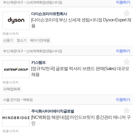
지원하기
부산 해운대구 > 신세계백화점센텀시티점
다이슨코리아유한회사
[다이슨코리아] 부산 신세계 센텀시티점 Dyson Expert 채
용
채용시까지
선풍기
청소기
헤어가전제품
지원하기
부산 해운대구 > 신세계백화점센텀시티점
키스템프
[정규직/전국] 글로벌 럭셔리 브랜드 판매(Sales) 대규모
채용
채용시까지
피혁/잡화류
지원하기
서울 전지점 > 백화점
주식회사티비에이치글로벌
[NC백화점 해운대점] 마인드브릿지 중간관리 매니저 구
인
채용시까지