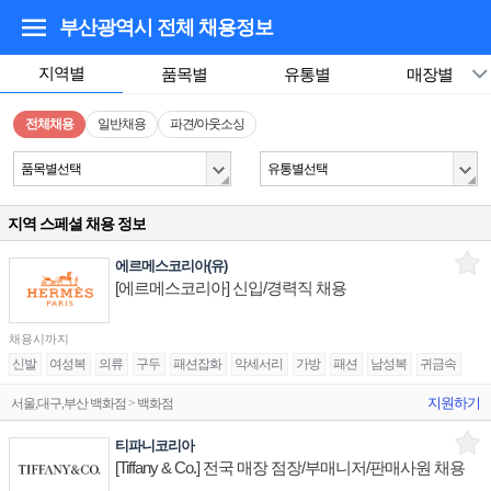
부산광역시
전체 채용정보
지역별
품목별
유통별
매장별
전체채용
일반채용
파견/아웃소싱
품목별선택
유통별선택
지역 스페셜 채용 정보
에르메스코리아(유)
[에르메스코리아] 신입/경력직 채용
채용시까지
신발
여성복
의류
구두
패션잡화
악세서리
가방
패션
남성복
귀금속
지원하기
서울,대구,부산 백화점 > 백화점
티파니코리아
[Tiffany & Co.] 전국 매장 점장/부매니저/판매사원 채용