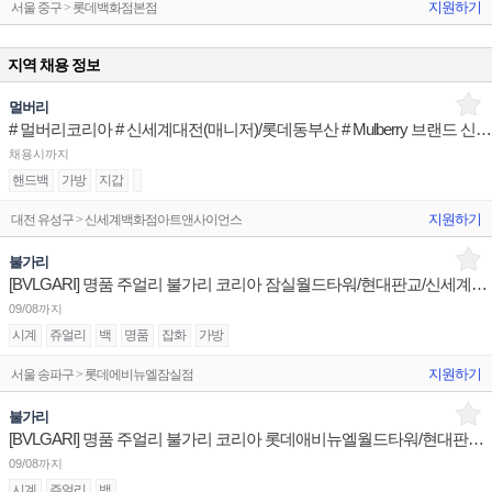
지원하기
서울 중구 > 롯데백화점본점
지역 채용 정보
멀버리
# 멀버리코리아 # 신세계대전(매니저)/롯데동부산 # Mulberry 브랜드 신입/경력직 (정규직)
채용시까지
핸드백
가방
지갑
지원하기
대전 유성구 > 신세계백화점아트앤사이언스
불가리
[BVLGARI] 명품 주얼리 불가리 코리아 잠실월드타워/현대판교/신세계센텀 부점장 채용
09/08까지
시계
쥬얼리
백
명품
잡화
가방
지원하기
서울 송파구 > 롯데에비뉴엘잠실점
불가리
[BVLGARI] 명품 주얼리 불가리 코리아 롯데애비뉴엘월드타워/현대판교/신세계센텀 부점장 채용
09/08까지
시계
쥬얼리
백