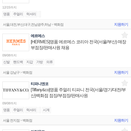
12/15까지
명품
주얼리
럭셔리
지원하기
서울,대전,부산,대구,전남광주,하남 > 백화점
에르메스
[HERMES]명품 에르메스 코리아 전국(서울/부산) 매장
부점장/판매사원 채용
09/08까지
신발
핸드백
지갑
가방
의류
지원하기
서울 강남구 > 백화점
티파니앤코
[Tiffany&co]명품 주얼리 티파니 전국(서울/경기/대전/부
산)백화점 점장/부점장/판매사원
09/08까지
명품
주얼리
럭셔리
시계
지원하기
서울 전지점 > 백화점