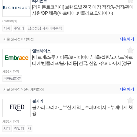
리치몬트
[리치몬트코리아] 브랜드별 전국 매장 점장/부점장/판매
사원/OP 채용(까르띠에,반클리프,알라이아)
09/08까지
시계
주얼리
남성정장.디자이너부틱.
지원하기
서울 전지점 > 백화점
엠브레이스
[에르메스/루이비통/로저비비에/디올/셀린/고야드/까르
띠에/반클리프/불가리등] 전국, 신입~슈퍼바이저(정규
직)
채용시까지
피혁/잡화류
지원하기
서울 전지점 > 신세계백화점
불가리
불가리 코리아 _ 부산 지역 _ 수퍼바이저 ~ 부매니저 채
용
채용시까지
시계
쥬얼리
백