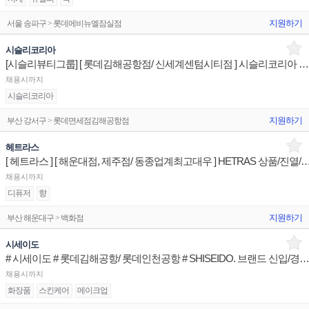
지원하기
서울 송파구 > 롯데에비뉴엘잠실점
시슬리코리아
[시슬리뷰티그룹] [ 롯데김해공항점/ 신세계센텀시티점 ] 시슬리코리아 상품/진열/지원 매장판매사원
채용시까지
시슬리코리아
지원하기
부산 강서구 > 롯데면세점김해공항점
헤트라스
[ 헤트라스 ] [ 해운대점, 제주점/ 동종업계최고대우 ] HETRAS 상품/진
채용시까지
디퓨저
향
지원하기
부산 해운대구 > 백화점
시세이도
# 시세이도 # 롯데김해공항/ 롯데인천공항 # SHISEIDO. 브랜드 신입
채용시까지
화장품
스킨케어
메이크업