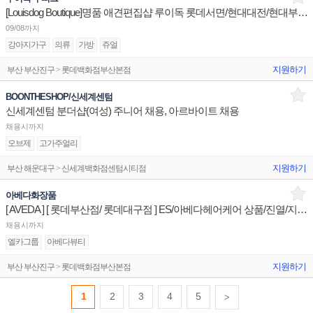
[Louisdog Boutique]명품 애견편집샵 루이독 롯데서면/현대대전/현대부산 매니저/판매사원 채용
09/08까지
강아지가구
의류
가방
쥬얼
지원하기
부산 부산진구 > 롯데백화점부산본점
BOONTHESHOP/신세계센텀
신세계센텀 분더샵(여성) 주니어 채용, 아르바이트 채용
채용시까지
오브제
고가주얼리
지원하기
부산 해운대구 > 신세계백화점센텀시티점
아베다화장품
[ AVEDA ] [ 롯데부산점/ 롯데대구점 ] ES/아베다헤어케어 상품/진열/지원 매장판매사원
채용시까지
엘카그룹
아베다뷰티
지원하기
부산 부산진구 > 롯데백화점부산본점
1
2
3
4
5
>