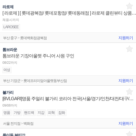
라로제
[ 라로제 ] [ 롯데광복점/ 롯데포항점/ 롯데동래점 ] 라로제 클린뷰티 상품/진열/지원 
채용시까지
LAROSEE
지원하기
부산 중구 > 롯데백화점광복점
톰브라운
톰브라운 기장아울렛 주니어 사원 구인
08/22까지
여성
지원하기
부산 기장군 > 롯데프리미엄아울렛동부산점
불가리
[BVLGARI]명품 주얼리 불가리 코리아 전국(서울/경기/인천/대전/대구/광주/부산) 점장/부점장/판매사원
09/08까지
명품
가방
핸드백
지갑
피혁
잡화
지원하기
서울 전지점 > 백화점
루이독 부띠끄