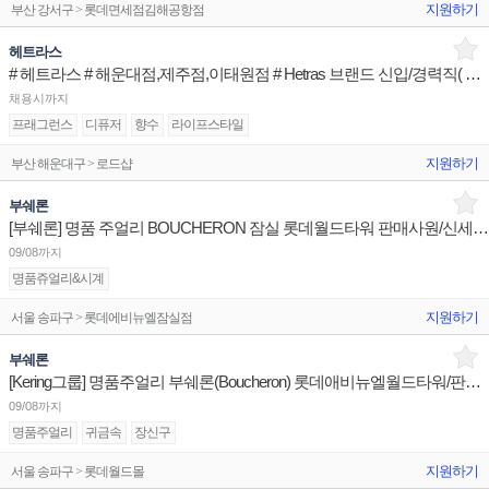
지원하기
부산 강서구 > 롯데면세점김해공항점
헤트라스
# 헤트라스 # 해운대점,제주점,이태원점 # Hetras 브랜드 신입/경력직( 중국어 )
채용시까지
프래그런스
디퓨저
향수
라이프스타일
지원하기
부산 해운대구 > 로드샵
부쉐론
[부쉐론] 명품 주얼리 BOUCHERON 잠실 롯데월드타워 판매사원/신세계센텀 점장/신세계대전 Admin
09/08까지
명품쥬얼리&시계
지원하기
서울 송파구 > 롯데에비뉴엘잠실점
부쉐론
[Kering그룹] 명품주얼리 부쉐론(Boucheron) 롯데애비뉴엘월드타워/판매사원 신세계센텀/점장 채용
09/08까지
명품주얼리
귀금속
장신구
지원하기
서울 송파구 > 롯데월드몰