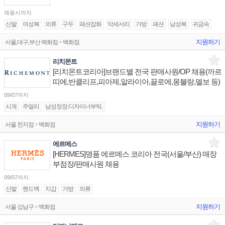
채용시까지
신발
여성복
의류
구두
패션잡화
악세서리
가방
패션
남성복
귀금속
지원하기
서울,대구,부산 백화점 > 백화점
리치몬트
[리치몬트코리아]브랜드별 전국 판매사원/OP 채용(까르
띠에,반클리프,피아제,알라이아,끌로에,몽블랑,델보 등)
09/07까지
시계
주얼리
남성정장.디자이너부틱.
지원하기
서울 전지점 > 백화점
에르메스
[HERMES]명품 에르메스 코리아 전국(서울/부산) 매장
부점장/판매사원 채용
09/07까지
신발
핸드백
지갑
가방
의류
지원하기
서울 강남구 > 백화점