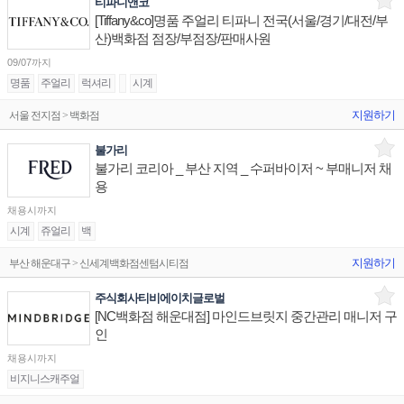
티파니앤코
[Tiffany&co]명품 주얼리 티파니 전국(서울/경기/대전/부
산)백화점 점장/부점장/판매사원
09/07까지
명품
주얼리
럭셔리
시계
지원하기
서울 전지점 > 백화점
불가리
불가리 코리아 _ 부산 지역 _ 수퍼바이저 ~ 부매니저 채
용
채용시까지
시계
쥬얼리
백
지원하기
부산 해운대구 > 신세계백화점센텀시티점
주식회사티비에이치글로벌
[NC백화점 해운대점] 마인드브릿지 중간관리 매니저 구
인
채용시까지
비지니스캐주얼