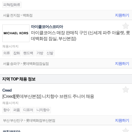
피혁/잡화류
지원하기
서울 전지점 > 백화점
마이클코어스코리아
마이클코어스 매장 판매직 구인 (신세계 파주 아울렛, 롯
데백화점 잠실, 부산본점)
채용시까지
의류
잡화
핸드백
가방
신발
지원하기
서울 송파구 > 롯데백화점잠실점
지역 TOP 채용 정보
Creed
[Creed][롯데부산본점] 니치향수 브랜드 주니어 채용
채용시까지
향수
퍼퓸
디퓨저
니치향수
지원하기
부산 부산진구 > 롯데백화점부산본점
코치코리아