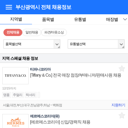
부산광역시
전체 채용정보
지역별
품목별
유통별
매장별
전체채용
일반채용
파견/아웃소싱
품목별선택
유통별선택
지역 스페셜 채용 정보
티파니코리아
[Tiffany & Co.] 전국 매장 점장/부매니저/판매사원 채용
12/15까지
명품
주얼리
럭셔리
지원하기
서울,대전,부산,대구,전남광주,하남 > 백화점
에르메스코리아(유)
[에르메스코리아] 신입/경력직 채용