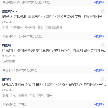
지원하기
부산 해운대구 > 신세계백화점센텀시티점
로로피아나
[명품 의류] LVMH 로로피아나 코리아 전국 백화점 부매니저/판매사원 채용
09/07까지
의류
가죽잡화
악세서리
원단
기프트소품외
지원하기
서울 서초구 > 신세계백화점강남점
라로제
[ 라로제 ] [ 롯데광복점/ 롯데포항점/ 롯데동래점 ] 라로제 클린뷰티제품디스플레이 판매직원
채용시까지
LAROSEE
지원하기
부산 중구 > 롯데백화점광복점
불가리
[BVLGARI]명품 주얼리 불가리 코리아 전국(서울/경기/인천/대전/대구/광주/부산) 점장/부점장/판매사원
09/07까지
명품
가방
핸드백
지갑
피혁
잡화
지원하기
서울 전지점 > 백화점