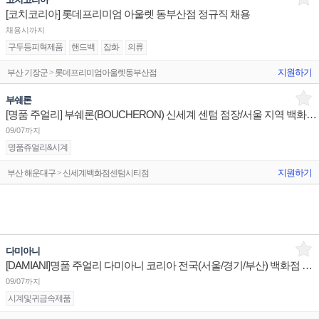
[코치코리아] 롯데프리미엄 아울렛 동부산점 정규직 채용
채용시까지
구두등피혁제품
핸드백
잡화
의류
지원하기
부산 기장군 > 롯데프리미엄아울렛동부산점
부쉐론
[명품 주얼리] 부쉐론(BOUCHERON) 신세계 센텀 점장/서울 지역 백화점 판매사원 채용
09/07까지
명품쥬얼리&시계
지원하기
부산 해운대구 > 신세계백화점센텀시티점
다미아니
[DAMIANI]명품 주얼리 다미아니 코리아 전국(서울/경기/부산) 백화점 부점장/판매사원 채용
09/07까지
시계및귀금속제품