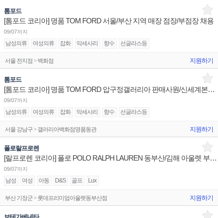
톰포드
[톰포드 코리아] 명품 TOM FORD 서울/부산 지역 매장 점장/부점장 채용
09/07까지
남성의류
여성의류
잡화
악세사리
향수
선글라스등
지원하기
서울 전지점 > 백화점
톰포드
[톰포드 코리아] 명품 TOM FORD 압구정갤러리아 판매사원/신세계본점 부점장/신세계동부산 주니어 채용
09/07까지
남성의류
여성의류
잡화
악세사리
향수
선글라스등
지원하기
서울 강남구 > 갤러리아백화점명품동관
폴로랄프로렌
[랄프로렌 코리아] 폴로 POLO RALPH LAUREN 동부산/김해 아울렛 부매니저/판매사원 채용
09/07까지
남성
여성
아동
D&S
골프
Lux
지원하기
부산 기장군 > 롯데프리미엄아울렛동부산점
보테가베네타