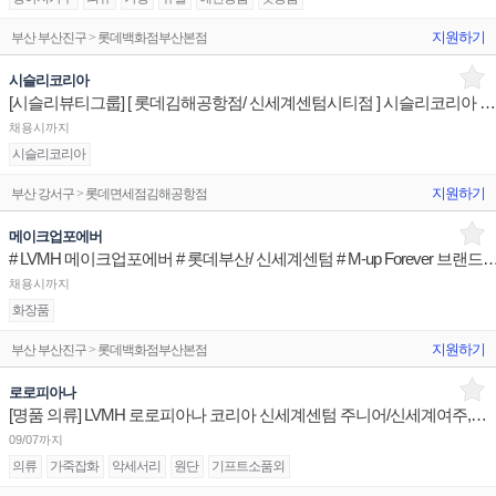
지원하기
부산 부산진구 > 롯데백화점부산본점
시슬리코리아
[시슬리뷰티그룹] [ 롯데김해공항점/ 신세계센텀시티점 ] 시슬리코리아 제품디스플레이 매장판매사원
채용시까지
시슬리코리아
지원하기
부산 강서구 > 롯데면세점김해공항점
메이크업포에버
# LVMH 메이크업포에버 # 롯데부산/ 신세계센텀 # M-up Foreve
채용시까지
화장품
지원하기
부산 부산진구 > 롯데백화점부산본점
로로피아나
[명품 의류] LVMH 로로피아나 코리아 신세계센텀 주니어/신세계여주,신세계대구 부매니저 채용
09/07까지
의류
가죽잡화
악세서리
원단
기프트소품외