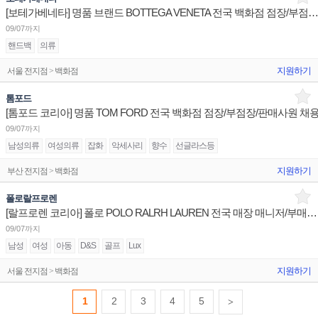
[보테가베네타] 명품 브랜드 BOTTEGA VENETA 전국 백화점 점장/부점장/판매사
09/07까지
핸드백
의류
지원하기
서울 전지점 > 백화점
톰포드
[톰포드 코리아] 명품 TOM FORD 전국 백화점 점장/부점장/판매사원 채
09/07까지
남성의류
여성의류
잡화
악세사리
향수
선글라스등
지원하기
부산 전지점 > 백화점
폴로랄프로렌
[랄프로렌 코리아] 폴로 POLO RALRH LAUREN 전국 매장 매니저/부매니저/판매사원 채용
09/07까지
남성
여성
아동
D&S
골프
Lux
지원하기
서울 전지점 > 백화점
1
2
3
4
5
>