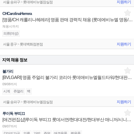
지원하기
서울 송파구 > 롯데에비뉴엘잠실점
CHCarolinaHerrera
[명품/CH 캐롤리나헤레라] 명품 판매 경력직 채용 (롯데에비뉴엘 명동/잠실/부산)
채용시까지
의류(여성)
지원하기
서울 중구 > 롯데백화점본점
지역 채용 정보
불가리
[BVLGARI] 명품 주얼리 불가리 코리아 롯데애비뉴엘월드타워/현대판교/신세계센텀 부점장 채용
09/08까지
시계
쥬얼리
백
지원하기
서울 송파구 > 롯데에비뉴엘잠실점
루이독 부띠끄
[애견편집샵]루이독 부띠끄 롯데서면/현대대전/현대부산 매니저/시니어/주니어 채용
09/07까지
강아지가구
의류
가방
쥬얼
애견용품
펫용품