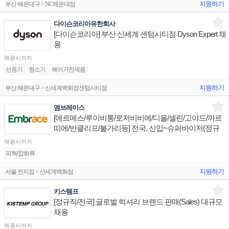
지원하기
부산 해운대구 > NC해운대점
다이슨코리아유한회사
[다이슨코리아] 부산 신세계 센텀시티점 Dyson Expert 채
용
채용시까지
선풍기
청소기
헤어가전제품
지원하기
부산 해운대구 > 신세계백화점센텀시티점
엠브레이스
[에르메스/루이비통/로저비비에/디올/셀린/고야드/까르
띠에/반클리프/불가리등] 전국, 신입~슈퍼바이저(정규
직)
채용시까지
피혁/잡화류
지원하기
서울 전지점 > 신세계백화점
키스템프
[정규직/전국] 글로벌 럭셔리 브랜드 판매(Sales) 대규모
채용
채용시까지