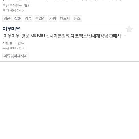
부산 부산진구
협의
무관
09/07까지
명품
잡화
의류
주얼리
가방
핸드백
슈즈
미우미우
[미우미우] 명품 MIUMIU 신세계본점/현대코엑스/신세계강남 판매사원 채용
서울 중구
협의
무관
09/07까지
의류및악세사리