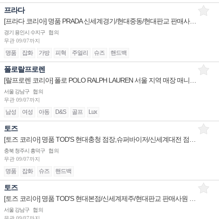
프라다
[프라다 코리아] 명품 PRADA 신세계경기/현대중동/현대판교 판매사원 & Stock(스탁) 채용
경기 용인시 수지구
협의
무관
09/07까지
명품
잡화
가방
피혁
주얼리
슈즈
핸드백
폴로랄프로렌
[랄프로렌 코리아] 폴로 POLO RALPH LAUREN 서울 지역 매장 매니저/부매니저/판매사원 채용
서울 강남구
협의
무관
09/07까지
남성
여성
아동
D&S
골프
Lux
토즈
[토즈 코리아] 명품 TOD'S 현대충청 점장,슈퍼바이저/신세계대전 점장,시니어,주니어/신세계하남 점장 채용
충북 청주시 흥덕구
협의
무관
09/07까지
명품
잡화
슈즈
핸드백
토즈
[토즈 코리아] 명품 TOD'S 현대본점/신세계제주/현대판교 판매사원 채용
서울 강남구
협의
무관
09/07까지