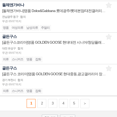
돌체앤가바나
[돌체앤가바나]명품 Dolce&Gabbana 롯데광주/롯데본점/대전갤러리아 판매사원 채용
전남광주 동구
협의
무관
09/07까지
명품
여성의류
남성의류
주얼리
골든구스
[골든구스코리아]명품 GOLDEN GOOSE 현대대전 시니어/청담플래그십 슈퍼바이저/더현대서울 판매사원,PT
대전 유성구
협의
무관
09/07까지
의류
스니커즈
명품
잡화
골든구스
[골든구스 코리아]명품 GOLDEN GOOSE 현대중동,광교갤러리아 장기알바/현대충청 슈퍼바이저,판매사원
경기 부천시
협의
무관
09/07까지
의류
스니커즈
명품
잡화
1
2
3
4
5
>