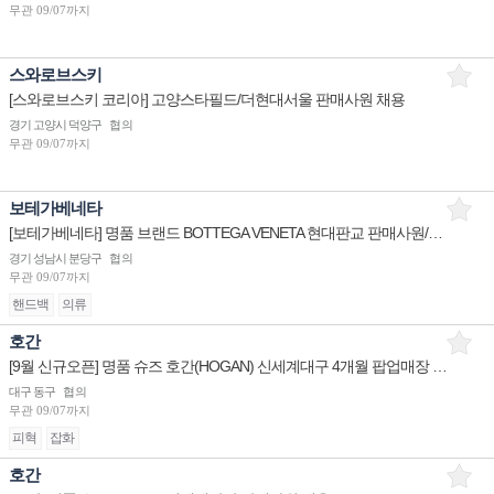
무관
09/07까지
스와로브스키
[스와로브스키 코리아] 고양스타필드/더현대서울 판매사원 채용
경기 고양시 덕양구
협의
무관
09/07까지
보테가베네타
[보테가베네타] 명품 브랜드 BOTTEGA VENETA 현대판교 판매사원/대구 점장/부산 점장,부점장 채용
경기 성남시 분당구
협의
무관
09/07까지
핸드백
의류
호간
[9월 신규오픈] 명품 슈즈 호간(HOGAN) 신세계대구 4개월 팝업매장 계약직 판매사원 채용
대구 동구
협의
무관
09/07까지
피혁
잡화
호간