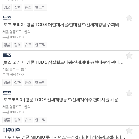
명품
잡화
슈즈
핸드백
토즈
[토즈 코리아] 명품 TOD'S 더현대서울/현대김포/신세계강남 슈퍼바이저/판매사원 채용
서울 영등포구
협의
무관
09/07까지
명품
잡화
슈즈
핸드백
토즈
[토즈 코리아] 명품 TOD'S 잠실월드타워/신세계대구/현대무역 판매사원 채용
서울 송파구
협의
무관
09/07까지
명품
잡화
슈즈
핸드백
토즈
[토즈코리아] 명품 TOD'S 신세계영등포/신세계여주 판매사원 채용
서울 영등포구
협의
무관
09/07까지
명품
잡화
슈즈
핸드백
미우미우
[미우미우] 명품 MIUMIU 롯데서면,압구정갤러리아 점장/광교갤러리아 판매사원 채용