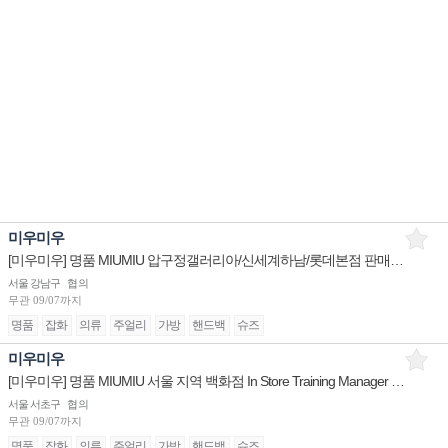
미우미우
[미우미우] 명품 MIUMIU 압구정갤러리아/신세계하남/롯데본점 판매사원 채용
서울 강남구
협의
무관
09/07까지
명품
잡화
의류
주얼리
가방
핸드백
슈즈
미우미우
[미우미우] 명품 MIUMIU 서울 지역 백화점 In Store Training Manager 채용
서울 서초구
협의
무관
09/07까지
명품
잡화
의류
주얼리
가방
핸드백
슈즈