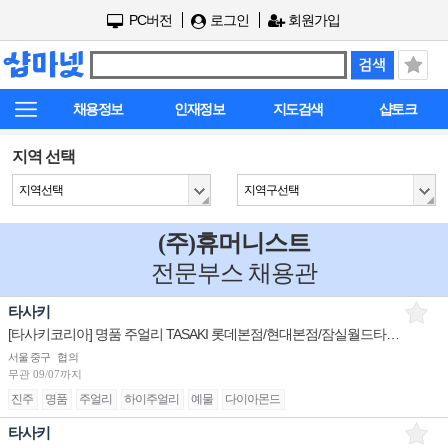
PC버전
로그인
회원가입
채용정보
인재정보
지도검색
샵토크
지역 선택
지역선택
지역구선택
(주)휴머니스트
전문부스 채용관
타사키
[타사키코리아] 명품 주얼리 TASAKI 롯데본점/현대본점/잠실월드타워 판매사원 채용
서울 중구
협의
무관
09/07까지
진주
명품
주얼리
하이주얼리
예물
다이아몬드
타사키