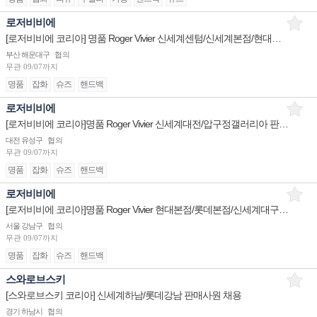
로저비비에
[로저비비에 코리아] 명품 Roger Vivier 신세계센텀/신세계본점/현대무역 판매사원 채용
부산 해운대구
협의
무관
09/07까지
명품
잡화
슈즈
핸드백
로저비비에
[로저비비에 코리아]명품 Roger Vivier 신세계대전/압구정갤러리아 판매사원 채용
대전 유성구
협의
무관
09/07까지
명품
잡화
슈즈
핸드백
로저비비에
[로저비비에 코리아]명품 Roger Vivier 현대본점/롯데본점/신세계대구 판매사원 채용
서울 강남구
협의
무관
09/07까지
명품
잡화
슈즈
핸드백
스와로브스키
[스와로브스키 코리아] 신세계하남/롯데강남 판매사원 채용
경기 하남시
협의