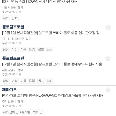
[호간] 명품 슈즈 HOGAN 신세계강남 판매사원 채용
서울 서초구
협의
무관
09/07까지
피혁
잡화
폴로랄프로렌
[12월 1일 본사직영전환] 랄프로렌 코리아 폴로 아동 현대판교점 점장/부점장/시니어/주니어 채용
경기 성남시 분당구
협의
무관
09/07까지
남성
여성
아동
D&S
골프
Lux
폴로랄프로렌
[12월 1일 본사직영전환] 랄프로렌 코리아 폴로 현대무역/더현대서울/신세계강남 점장/부점장/시니어/주니어
서울 강남구
협의
무관
09/07까지
남성
여성
아동
D&S
골프
Lux
페라가모
[페라가모 코리아] 명품 FERRAGAMO 현대김포아울렛 판매사원 채용
경기 김포시
협의
무관
09/07까지
피혁/잡화-남여슈즈/핸드백/지갑