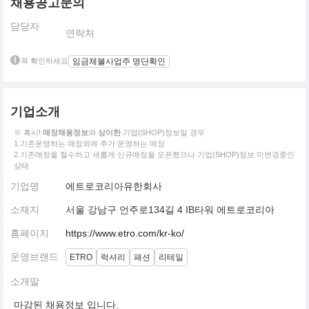
채용공고문의
담당자
연락처
꼭 확인하세요
임금체불사업주 명단확인
기업소개
※ 혹시!
매장채용정보
와
상이한
기업(SHOP)정보일 경우
1.기존운영하는 매장외에 추가 운영하는 매장
2.기존매장을 철수하고 새롭게 신규매장을 오픈했으나 기업(SHOP)정보 미변경중인
상태
기업명
에트로코리아유한회사
소재지
서울 강남구 언주로134길 4 IB타워 에트로코리아
홈페이지
https://www.etro.com/kr-ko/
운영브랜드
ETRO
럭셔리
패션
리테일
소개말
마감된 채용정보 입니다.