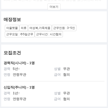
했습니다. 1981년 페이즐리 모티프가 사용된 첫번째 컬렉션은 에트
더보기
로의 상징이 되었으며, 1984년 가죽 제품 라인과 페이즐리 자카드
가방 라인이 컬렉션에 추가되었습니다. 1986년 홈 액세서리와 소품
컬렉션을 런칭했고, 1980년대 후반에는 향수 라인이 더해지면서 브
매장정보
랜드의 라이프스타일 컨셉이 완성되었습니다. 1990년대 프레타포
르테에서 남성복과 여성복을 선보였으며 에트로의 창의적이고 독특
아울렛몰
의류
여성복,가죽제품
근무인원 : 3~5인
한 스타일은 즉각적으로 이 브랜드를 구분할 수 있도록 만듭니다. 원
단, 제품, 디자인의 결합으로 에트로만의 독특하고 고유한 아우라를
근무요일 : 주5일근무
근무시간 : 시간협의
만들어가고 있습니다.
현재 에트로는 유럽, 아메리카, 아시아에서 비즈니스를 영위하고 있
으며 가족 소유의 회사로 남아있습니다. 에트로코리아 유한회사는
2020년 설립되어 2021년 한국에서 에트로 지사로서 비지니스를 시
모집조건
작합니다.
경력직(시니어) - 1명
경력
5년↑
성별
무관
연령
연령무관
급여
협의
신입직(주니어) - 1명
경력
1년↑
성별
무관
연령
연령무관
급여
협의