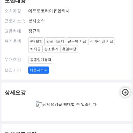
모집내용
소속매장
에트로코리아유한회사
근로자소속
본사소속
고용형태
정규직
복리후생
4대보험
인센티브제
근무복 지급
식비/식권 지급
퇴직금
경조휴가
휴일수당
우대조건
동종업계경력
모집기간
채용시까지
상세요강
상세요강을 확대할 수 있습니다.