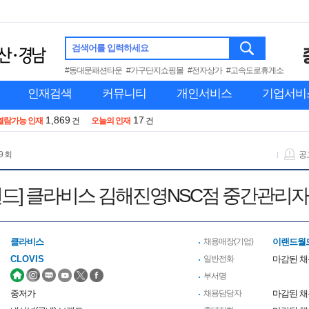
검색어를 입력하세요
#동대문패션타운
#가구단지쇼핑몰
#전자상가
#고속도로휴게소
인재검색
커뮤니티
개인서비스
기업서비
1,869
17
열람가능 인재
건
오늘의 인재
건
9 회
공
랜드] 클라비스 김해진영NSC점 중간관리자
클라비스
채용매장(기업)
이랜드월
CLOVIS
일반전화
마감된 
부서명
중저가
채용담당자
마감된 