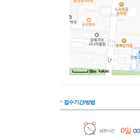
50m
접수기간/방법
0일
00
남은시간