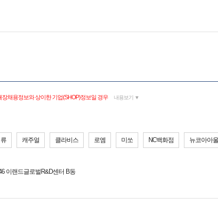
매장채용정보와 상이한 기업(SHOP)정보일 경우
내용보기 ▼
의류
캐주얼
클라비스
로엠
미쏘
NC백화점
뉴코아아
46 이랜드글로벌R&D센터 B동