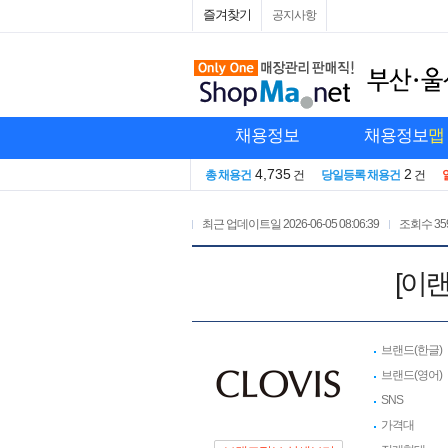
즐겨찾기
공지사항
채용정보
채용정보
맵
4,735
2
총 채용건
건
당일등록 채용건
건
최근 업데이트일
2026-06-05 08:06:39
조회수
35
[이
브랜드(한글)
브랜드(영어)
SNS
가격대