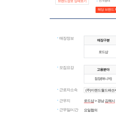
전개형태
브랜드정보 상세보기
해당 브랜드 
매장정보
매장구분
로드샵
모집요강
고용분야
점장(매니저)
근로자소속
(주)이랜드월드패션
근무지
로드샵
> 경남
김해시
근무일/시간
요일협의