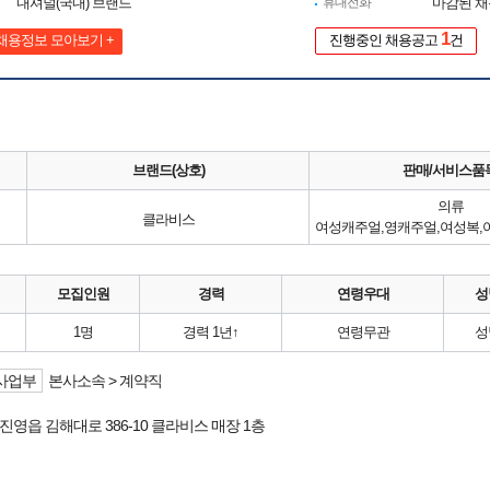
내셔널(국내) 브랜드
휴대전화
마감된 
1
채용정보 모아보기 +
진행중인 채용공고
건
브랜드(상호)
판매/서비스품
의류
클라비스
모집인원
경력
연령우대
성
1명
경력 1년↑
연령무관
성
사업부
본사소속 > 계약직
진영읍 김해대로 386-10 클라비스 매장 1층