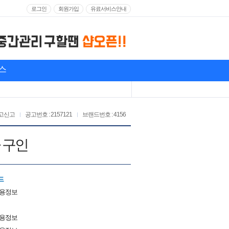
로그인
회원가입
유료서비스안내
스
고신고
공고번호 : 2157121
브랜드번호 : 4156
 구인
드
채용정보
채용정보