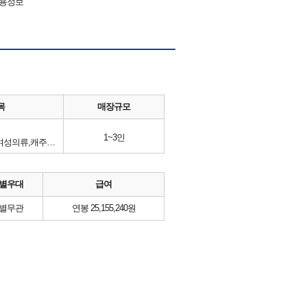
채용정보
목
매장규모
1~3인
여성캐주얼,영캐주얼,여성복,여성의류,캐주얼,의류,이랜드,로엠,미쏘,쉬즈미스
별우대
급여
별무관
연봉 25,155,240원