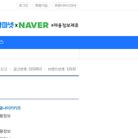
로그인
회원가입
유료서비스안내
스
고신고
공고번호 : 2152913
브랜드번호 : 13132
텀나이키키즈
채용정보
채용정보