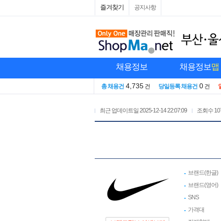
즐겨찾기
공지사항
채용정보
채용정보
맵
4,735
0
총 채용건
건
당일등록 채용건
건
최근 업데이트일
2025-12-14 22:07:09
조회수
10
브랜드(한글)
브랜드(영어)
SNS
가격대