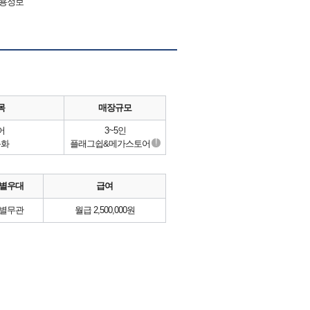
채용정보
목
매장규모
어
3~5인
!
동화
플래그쉽&메가스토어
별우대
급여
별무관
월급 2,500,000원