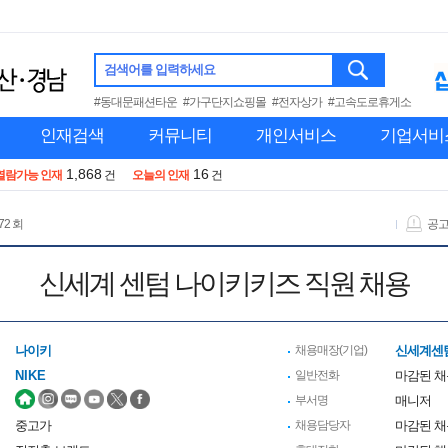
검색어를 입력하세요
#동대문패션타운
#가구단지쇼핑몰
#전자상가
#고속도로휴게소
인재검색
커뮤니티
개인서비스
기업서비
1,868
16
열람가능 인재
건
오늘의 인재
건
72 회
공
신세계 센텀 나이키키즈 직원 채용
나이키
채용매장(기업)
신세계센
NIKE
일반전화
마감된 
부서명
매니저
중고가
채용담당자
마감된 