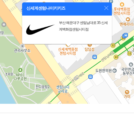
신세계센텀나이키키즈
부산 해운대구 센텀남대로 35 신세
계백화점센텀시티점