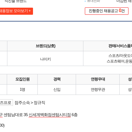
직진출 브랜드
휴대전화
마감된 
0
채용정보 모아보기 +
진행중인 채용공고
건
브랜드(상호)
판매/서비스품
스포츠/아웃도
나이키
스포츠웨어,운
모집인원
경력
연령우대
성
1명
신입
연령무관
성
즈프로
점주소속 > 정규직
구
센텀남대로 35
신세계백화점센텀시티점
6층
00)