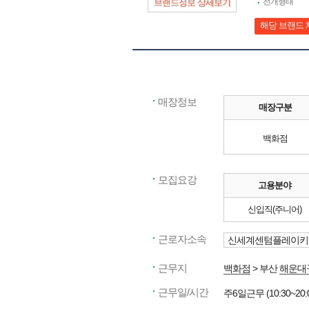
전개형태
브랜드정보 상세보기
해당 브랜드 
매장정보
매장구분
백화점
모집요강
고용분야
신입직(주니어)
근로자소속
신세계센텀플레이키
근무지
백화점
> 부산
해운대
근무일/시간
주6일근무 (10:30~20: