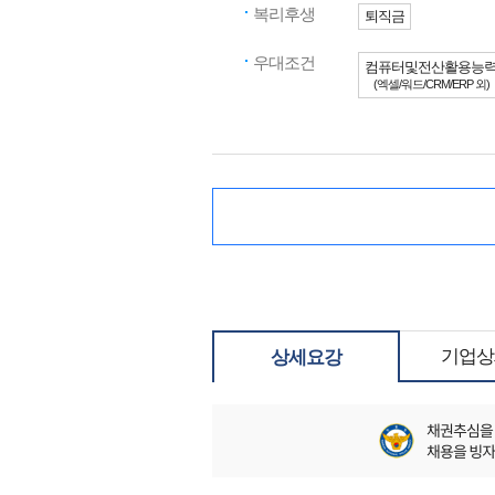
복리후생
퇴직금
우대조건
컴퓨터및전산활용능
(엑셀/워드/CRM/ERP 외)
기업상
상세요강