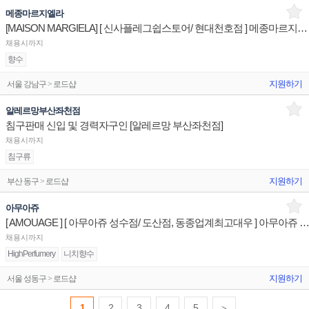
메종마르지엘라
[MAISON MARGIELA] [ 신사플레그쉽스토어/ 현대천호점 ] 메종마르지엘라 매장 상품유지 판매직원
채용시까지
향수
지원하기
서울 강남구 > 로드샵
알레르망부산좌천점
침구판매 신입 및 경력자구인 [알레르망 부산좌천점]
채용시까지
침구류
지원하기
부산 동구 > 로드샵
아무아쥬
[ AMOUAGE ] [ 아무아쥬 성수점/ 도산점, 동종업계최고대우 ] 아무아쥬 매장 상품유지 매장
채용시까지
HighPerfumery
니치향수
지원하기
서울 성동구 > 로드샵
1
2
3
4
5
>