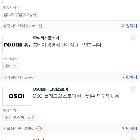
채용시까지
침대/가구/침구/소품류
지원하기
전국 지역 백화점 > 로드샵
주식회사룸에이
룸에이 광명점 판매직원 구인합니다.
08/14까지
매트리스
지원하기
경기 광명시 > 로드샵
OSOI플래그쉽스토어
OSOI 플래그쉽 스토어 한남/성수 정규직 채용
채용시까지
여성가방잡화
신발
지원하기
서울 용산구 > 로드샵