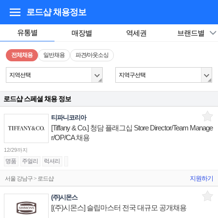
로드샵
채용정보
유통별
매장별
역세권
브랜드별
전체채용
일반채용
파견/아웃소싱
지역선택
지역구선택
로드샵 스페셜 채용 정보
티파니코리아
[Tiffany & Co.] 청담 플래그십 Store Director/Team Manage
r/OP/CA 채용
12/29까지
명품
주얼리
럭셔리
지원하기
서울 강남구 > 로드샵
(주)시몬스
[(주)시몬스] 슬립마스터 전국 대규모 공개채용