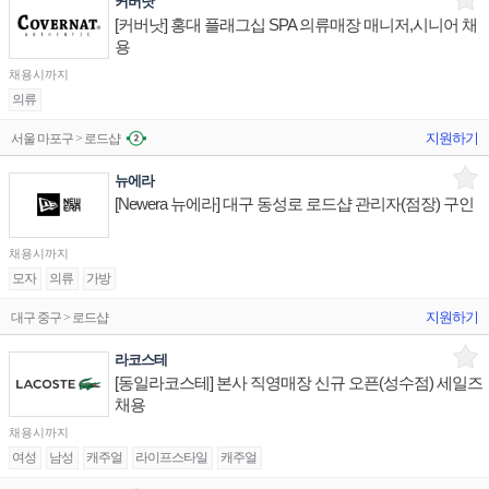
커버낫
[커버낫] 홍대 플래그십 SPA 의류매장 매니저,시니어 채
용
채용시까지
의류
지원하기
서울 마포구 > 로드샵
뉴에라
[Newera 뉴에라] 대구 동성로 로드샵 관리자(점장) 구인
채용시까지
모자
의류
가방
지원하기
대구 중구 > 로드샵
라코스테
[동일라코스테] 본사 직영매장 신규 오픈(성수점) 세일즈
채용
채용시까지
여성
남성
캐주얼
라이프스타일
캐주얼