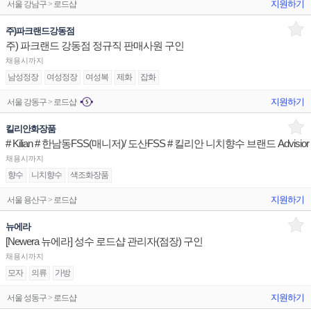
지원하기
서울 강남구 > 로드샵
주)파크랜드강동점
주) 파크랜드 강동점 정규직 판매사원 구인
채용시까지
남성정장
여성정장
여성복
제화
잡화
지원하기
서울 강동구 > 로드샵
킬리안화장품
# Kilian # 한남동FSS(매니저)/ 도산FSS # 킬리안 니치향수 브랜드 Advisior
채용시까지
향수
니치향수
색조화장품
지원하기
서울 용산구 > 로드샵
뉴에라
[Newera 뉴에라] 성수 로드샵 관리자(점장) 구인
채용시까지
모자
의류
가방
지원하기
서울 성동구 > 로드샵