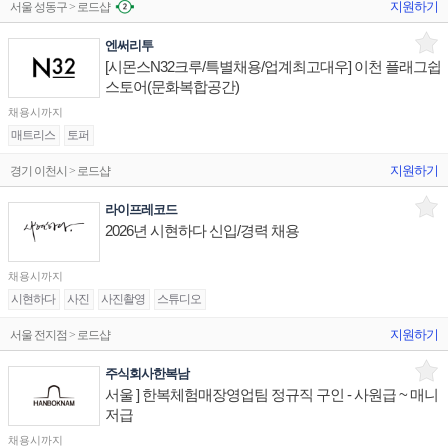
지원하기
서울 성동구 > 로드샵
엔써리투
[시몬스N32크루/특별채용/업계최고대우] 이천 플래그쉽
스토어(문화복합공간)
채용시까지
매트리스
토퍼
지원하기
경기 이천시 > 로드샵
라이프레코드
2026년 시현하다 신입/경력 채용
채용시까지
시현하다
사진
사진촬영
스튜디오
지원하기
서울 전지점 > 로드샵
주식회사한복남
서울 ] 한복체험매장영업팀 정규직 구인 - 사원급 ~ 매니
저급
채용시까지