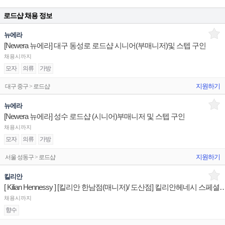
로드샵 채용 정보
뉴에라
[Newera 뉴에라] 대구 동성로 로드샵 시니어(부매니저)및 스텝 구인
채용시까지
모자
의류
가방
지원하기
대구 중구 > 로드샵
뉴에라
[Newera 뉴에라] 성수 로드샵 (시니어)부매니저 및 스텝 구인
채용시까지
모자
의류
가방
지원하기
서울 성동구 > 로드샵
킬리안
[ Kilian Hennessy ] [킬리안 한남점(매니저)/ 도산점] 킬리안헤
채용시까지
향수