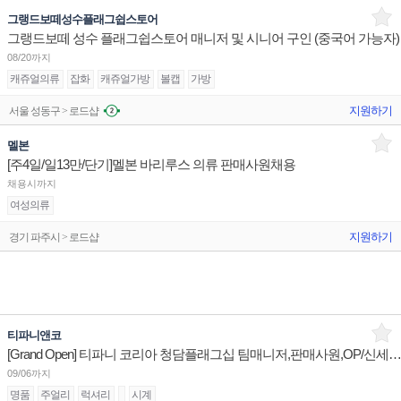
그랭드보떼성수플래그쉽스토어
그랭드보떼 성수 플래그쉽스토어 매니저 및 시니어 구인 (중국어 가능자)
08/20까지
캐쥬얼의류
잡화
캐쥬얼가방
볼캡
가방
지원하기
서울 성동구 > 로드샵
멜본
[주4일/일13만/단기]멜본 바리루스 의류 판매사원채용
채용시까지
여성의류
지원하기
경기 파주시 > 로드샵
티파니앤코
[Grand Open] 티파니 코리아 청담플래그십 팀매니저,판매사원,OP/신세계대전 판매사
09/06까지
명품
주얼리
럭셔리
시계