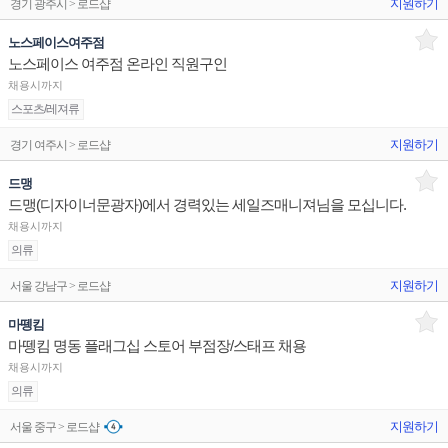
지원하기
경기 광주시 > 로드샵
노스페이스여주점
노스페이스 여주점 온라인 직원구인
채용시까지
스포츠/레져류
지원하기
경기 여주시 > 로드샵
드맹
드맹(디자이너문광자)에서 경력있는 세일즈매니져님을 모십니다.
채용시까지
의류
지원하기
서울 강남구 > 로드샵
마뗑킴
마뗑킴 명동 플래그십 스토어 부점장/스태프 채용
채용시까지
의류
지원하기
서울 중구 > 로드샵