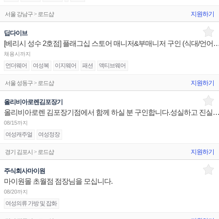
지원하기
서울 강남구 > 로드샵
딥다이브
[베리시 성수 2호점] 플래그십 스토어 매니저&부매니저 구인 (식
채용시까지
언더웨어
여성복
이지웨어
패션
액티브웨어
지원하기
서울 성동구 > 로드샵
올리비아로렌김포장기
올리비아로렌 김포장기점에서 함께 하실 분 구인합니다.성실하고 진실된 마음 하
08/15까지
여성캐주얼
여성정장
지원하기
경기 김포시 > 로드샵
주식회사마이원
마이원몰 초월점 점장님을 모십니다.
08/20까지
여성의류 가방 및 잡화