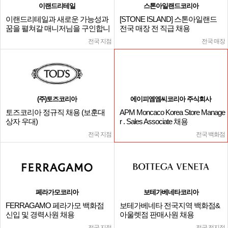
이랜드리테일
스톤아일랜드코리아
이랜드리테일과 새로운 가능성과
[STONE ISLAND] 스톤아일랜드
꿈을 펼쳐갈 매니저님을 구인합니
전국 매장 전 직급 채용
다.
전국 지점
전국 매장
(주)토즈코리아
에이피엠엠씨코리아 주식회사
토즈코리아 정규직 채용 (보훈대
APM Moncaco Korea Store Manage
상자 우대)
r . Sales Associate 채용
전국 지점
전국 백화점
페라가모코리아
보테가베네타코리아
FERRAGAMO 페라가모 백화점
보테가베네타 전국지역 백화점&
신입 및 경력사원 채용
아울렛점 판매사원 채용
전국 지점
전국 전지점