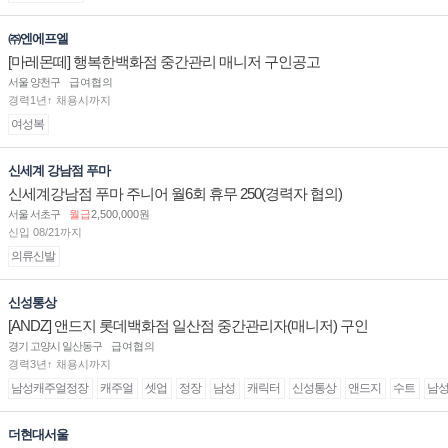
㈜엔에프엘
[마레몬떼] 행복한백화점 중간관리 매니저 구인공고
서울 양천구
급여협의
경력1년↑ 채용시까지
여성복
신세계 강남점 푸마
신세계강남점 푸마 주니어 월6회 휴무 250(경력자 협의)
서울 서초구
월급
2,500,000원
신입 08/21까지
의류신발
신성통상
[ANDZ] 앤드지 롯데백화점 일산점 중간관리자(매니저) 구인
경기 고양시 일산동구
급여협의
경력3년↑ 채용시까지
남성캐주얼정장
캐주얼
셋업
정장
남성
캐릭터
신성통상
앤드지
수트
남
더현대서울