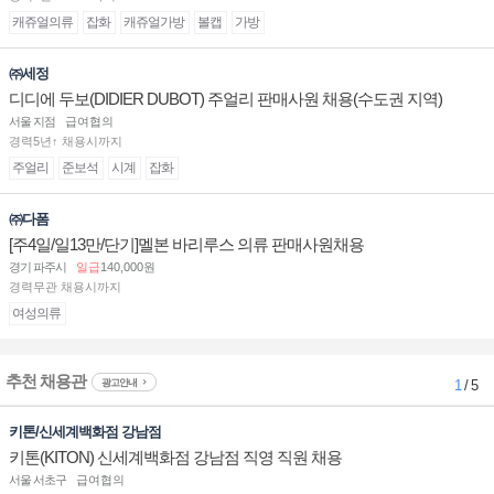
캐쥬얼의류
잡화
캐쥬얼가방
볼캡
가방
㈜세정
디디에 두보(DIDIER DUBOT) 주얼리 판매사원 채용(수도권 지역)
서울 지점
급여협의
경력5년↑ 채용시까지
주얼리
준보석
시계
잡화
㈜다폼
[주4일/일13만/단기]멜본 바리루스 의류 판매사원채용
경기 파주시
일급
140,000원
경력무관 채용시까지
여성의류
추천 채용관
광고안내
1
/ 5
키톤/신세계백화점 강남점
키톤(KITON) 신세계백화점 강남점 직영 직원 채용
서울 서초구
급여협의