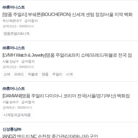
㈜휴머니스트
[명품 주얼리] 부쉐론(BOUCHERON) 신세계 센텀 점장/서울 지역 백화
점 판매사원 채용
부산 해운대구
급여협의
경력10년↑ 09/06까지
명품쥬얼리&시계
㈜휴머니스트
[LVMH Watch & Jewelry]명품 주얼리&와치 쇼메/프레드/위블로 전국 점
장/부점장/판매사원 채용
서울 강남구
급여협의
경력10년↑ 09/06까지
쇼메
프레드
위블로
명품
주얼리
시계
㈜휴머니스트
[DAMIANI]명품 주얼리 다미아니 코리아 전국(서울/경기/부산) 백화점
부점장/판매사원 채용
서울 송파구
급여협의
경력8년↑ 09/06까지
시계및귀금속제품
신성통상㈜
[ANDZ] 앤드지 NC 순천점 중간관리자(매니저) 구인