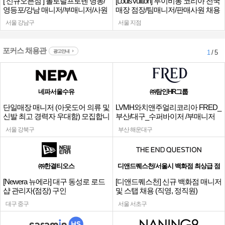
[ 신규오픈점 ] 폴로랄프로렌 명동/
[LouisVuitton] 루이비통 코리아 전국
영등포/강남 매니저/부매니저/사원
매장 점장/팀매니저/판매사원 채용
서울 강남구
서울 지점
포커스 채용관
광고안내
1
/ 5
네파서울수유
㈜탐인HR그룹
단일매장 매니저 (아웃도어 의류 및
LVMH와치앤주얼리코리아 FRED_
신발 최고 경력자 우대함) 모집합니
부산/대구_수퍼바이저 /부매니저
다.
채용
서울 강북구
부산 해운대구
㈜한결티오스
디앤드퀘스천/서울시 백화점 최상급 점
[Newera 뉴에라] 대구 동성로 로드
[디앤드퀘스천] 신규 백화점 매니저
샵 관리자(점장) 구인
및 스탭 채용 (직영, 정직원)
대구 중구
서울 서초구