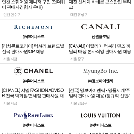
인천 스퀘어원 매니저 구인 (언더웨
대전 신세계 바쉐론 콘스탄틴 부티
어 판매자경험자 우대)
크
인천 연수구
대전 유성구
㈜휴머니스트
신원글로벌
[리치몬트코리아] 럭셔리 브랜드별
[CANALI] 이탈리아 럭셔리 맨즈 까
전국 판매사원/OP 채용
날리 매장 본사직영 판매사원 채용
서울 지점
서울 중구
㈜휴머니스트
㈜명보아이엔씨
[CHANEL] 샤넬 FASHION ADVISO
[전국] 명보아이엔씨 - 명품시계/주
R 전국 백화점/면세점 판매사원 채
얼리 판매사원 채용 (정규직-신입/
용
경력)
서울 지점
서울 강남구
㈜휴머니스트
㈜휴머니스트