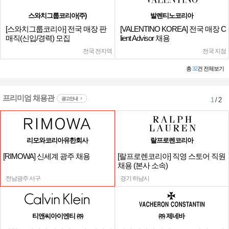
스와치그룹코리아(주)
발렌티노코리아
[스와치그룹코리아] 전국 매장 판
[VALENTINO KOREA] 전국 매장 C
매직(신입/경력) 모집
lient Advisor 채용
전국 전지역
전국 지점
총
32
건 전체보기
프리미엄 채용관
광고안내
1
/ 2
리모와코리아유한회사
랄프로렌코리아
[RIMOWA] 신세계 광주 채용
[랄프로렌코리아] 직영 스토어 직원
채용 (본사 소속)
전남광주 서구
경기 하남시
티앤씨아이엔티 ㈜
㈜ 제네바