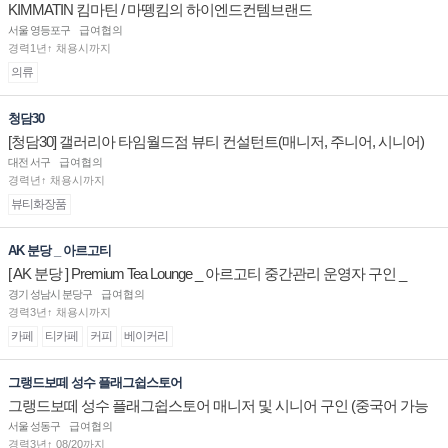
KIMMATIN 킴마틴 / 마뗑킴의 하이엔드컨템브랜드
서울 영등포구
급여협의
경력1년↑ 채용시까지
의류
청담30
[청담30] 갤러리아 타임월드점 뷰티 컨설턴트(매니저, 주니어, 시니어)
채용
대전 서구
급여협의
경력년↑ 채용시까지
뷰티화장품
AK 분당 _ 아르고티
[ AK 분당 ] Premium Tea Lounge _ 아르고티 중간관리 운영자 구인 _
경기 성남시 분당구
급여협의
경력3년↑ 채용시까지
카페
티카페
커피
베이커리
그랭드보떼 성수 플래그쉽스토어
그랭드보떼 성수 플래그쉽스토어 매니저 및 시니어 구인 (중국어 가능
자)
서울 성동구
급여협의
경력3년↑ 08/20까지