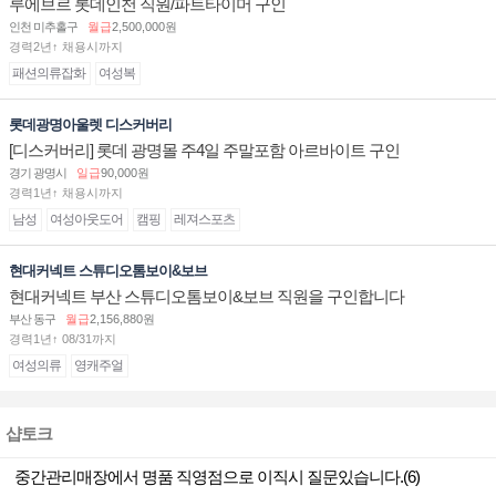
루에브르 롯데인천 직원/파트타이머 구인
인천 미추홀구
월급
2,500,000원
경력2년↑ 채용시까지
패션의류잡화
여성복
롯데광명아울렛 디스커버리
[디스커버리] 롯데 광명몰 주4일 주말포함 아르바이트 구인
경기 광명시
일급
90,000원
경력1년↑ 채용시까지
남성
여성아웃도어
캠핑
레져스포츠
현대커넥트 스튜디오톰보이&보브
현대커넥트 부산 스튜디오톰보이&보브 직원을 구인합니다
부산 동구
월급
2,156,880원
경력1년↑ 08/31까지
여성의류
영캐주얼
샵토크
중간관리매장에서 명품 직영점으로 이직시 질문있습니다.(6)