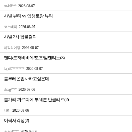
eovkfd***
2026-08-07
샤넬 뷰티 vs 입생로랑 뷰티
코스메틱
2026-08-07
샤넬 2차 합불결과
이직화이팅
2026-08-07
펜디/로저비비에/토즈/발렌티노(3)
ka_n27********
2026-08-07
룰루레몬입사하고싶은데
dbtlag****
2026-08-06
불가리 까르띠에 부쉐론 반클리프(2)
나리
2026-08-06
이력서걱정(2)
dodo34****
2026-08-06