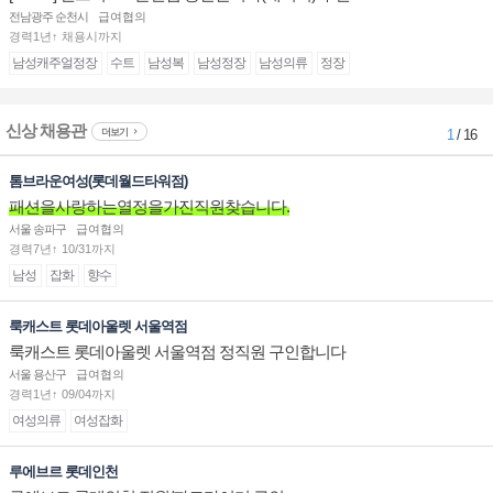
전남광주 순천시
급여협의
경력1년↑ 채용시까지
남성캐주얼정장
수트
남성복
남성정장
남성의류
정장
신상 채용관
더보기
1
/ 16
톰브라운여성(롯데월드타워점)
패션을사랑하는열정을가진직원찾습니다.
서울 송파구
급여협의
경력7년↑ 10/31까지
남성
잡화
향수
룩캐스트 롯데아울렛 서울역점
룩캐스트 롯데아울렛 서울역점 정직원 구인합니다
서울 용산구
급여협의
경력1년↑ 09/04까지
여성의류
여성잡화
루에브르 롯데인천