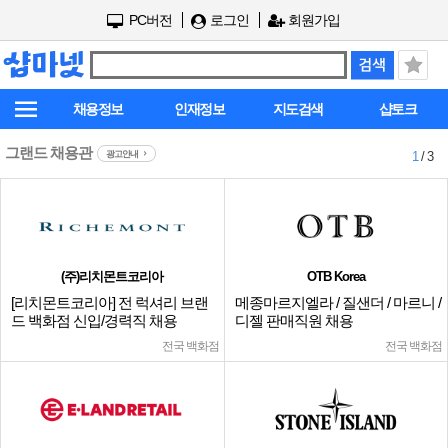
PC버전
로그인
회원가입
채용정보
인재정보
지도검색
샵토크
그랜드 채용관
광고안내
1
/ 3
(주)리치몬트코리아
OTB Korea
[리치몬트코리아] 전 럭셔리 브랜
메종마르지엘라 / 질샌더 / 마르니 /
드 백화점 신입/경력직 채용
디젤 판매직원 채용
전국 백화점
전국 백화점