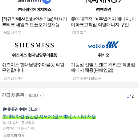
㈜사람인에이치에스
㈜엔라인
[정규직/패션잡화/인센티브] 럭셔리
롯데대구점, 여주빌리지 매니저, 아
부티크 세일즈 오픈포지션채용
이파크고척점 직영매니져 구인
서울 서초구
대구 북구
쉬즈미스 현대남양주아울렛
워키오
쉬즈미스 현대남양주아울렛 직원
기능성 신발 브랜드 워키오 직영점
구인합니다.
매니저 채용(판매영업)
경기 남양주시
경기 수원시 팔달구
긴급 채용관
광고안내
1
/ 2
현대대구어메이징크리
롯데백화점 동탄점 지포어 (골프웨어) 시니어 채용
경기 화성시
급여협의
경력2년↑ 채용시까지
스포츠/레져류