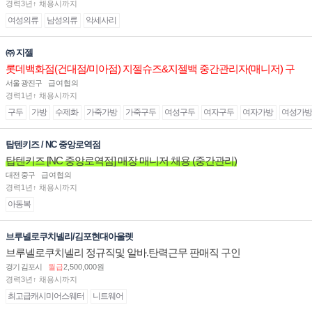
경력3년↑ 채용시까지
여성의류
남성의류
악세사리
㈜ 지젤
롯데백화점(건대점/미아점) 지젤슈즈&지젤백 중간관리자(매니저) 구
인합니다
서울 광진구
급여협의
경력1년↑ 채용시까지
구두
가방
수제화
가죽가방
가죽구두
여성구두
여자구두
여자가방
여성가방
탑텐키즈 / NC 중앙로역점
탑텐키즈 [NC 중앙로역점] 매장 매니저 채용 (중간관리)
대전 중구
급여협의
경력1년↑ 채용시까지
아동복
브루넬로쿠치넬리/김포현대아울렛
브루넬로쿠치넬리 정규직및 알바.탄력근무 판매직 구인
경기 김포시
월급
2,500,000원
경력3년↑ 채용시까지
최고급캐시미어스웨터
니트웨어