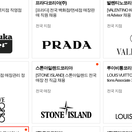
프라다코리아(주)
발렌티노코리
국지점 직영점
[프라다] 전국 백화점/면세점 매장판
[VALENTINO 
매 직원 채용
nt Advisor 채용
전국 지점
전국 지점
스톤아일랜드코리아
루이비통코리
화점 매장관리 정
[STONE ISLAND] 스톤아일랜드 전국
LOUIS VUITT
매장 전 직급 채용
tions Associat
전국 매장
전국 지점