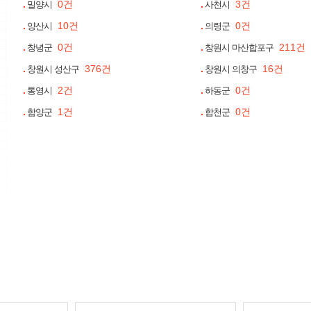
0건
3건
밀양시
사천시
10건
0건
양산시
의령군
0건
211건
창녕군
창원시 마산합포구
376건
16건
창원시 성산구
창원시 의창구
2건
0건
통영시
하동군
1건
0건
함양군
합천군