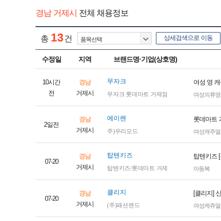
경남 거제시
전체 채용정보
13
총
건
상세검색으로 이동
수정일
지역
브랜드명·기업(상호명)
무자크
10시간
경남
여성 영 
전
거제시
무자크 롯데마트 거제점
여성의류영
에이렌
경남
롯데마트 
2일전
거제시
주)우리모드
여성캐주얼
탑텐키즈
경남
탑텐키즈 [
07-20
거제시
탑텐키즈/롯데마트 거제
아동복
클리지
경남
[클리지]
07-20
거제시
(주)패션랜드
여성케쥬얼