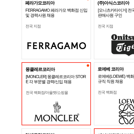
페라가모코리아
(주)아식스코리아
FERRAGAMO 페라가모 백화점 신입
[오니츠카타이거] 전
및 경력사원 채용
판매사원 구인
전국 지점
전국 지점
로에베 코리아
몽클레르코리아
로에베(LOEWE) 백
[MONCLER] 몽클레르코리아 STOR
규직 직원 채용
E 각 부문별 경력/신입 채용
전국 백화점
전국 백화점/아울렛/쇼핑몰