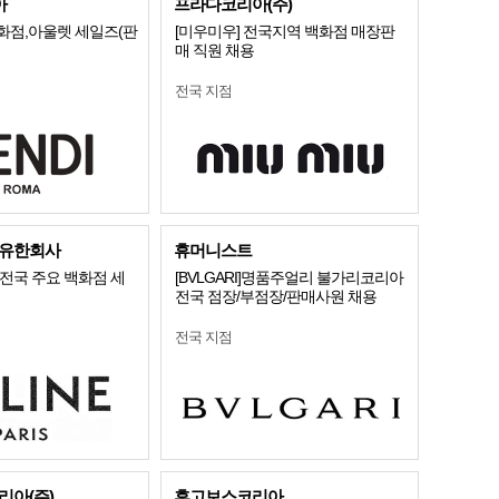
아
프라다코리아(주)
화점,아울렛 세일즈(판
[미우미우] 전국지역 백화점 매장판
매 직원 채용
전국 지점
유한회사
휴머니스트
전국 주요 백화점 세
[BVLGARI]명품주얼리 불가리코리아
전국 점장/부점장/판매사원 채용
전국 지점
아(주)
휴고보스코리아