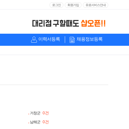
로그인
회원가입
유료서비스안내
이력서등록
채용정보등록
0건
거창군
0건
남해군