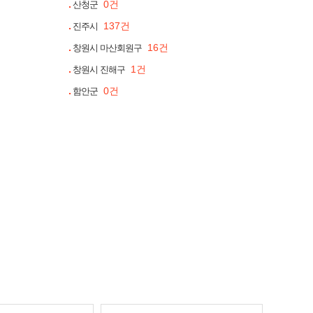
0건
산청군
137건
진주시
16건
창원시 마산회원구
1건
창원시 진해구
0건
함안군