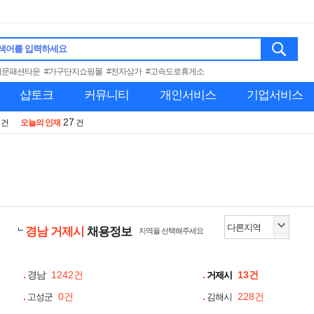
색어를 입력하세요
대문패션타운
#가구단지쇼핑몰
#전자상가
#고속도로휴게소
샵토크
커뮤니티
개인서비스
기업서비스
27
건
오늘의 인재
건
경남 거제시
채용정보
지역을 선택해주세요
경남
1242건
13건
거제시
0건
228건
고성군
김해시