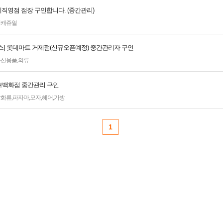
제직영점 점장 구인합니다. (중간관리)
성캐쥬얼
스] 롯데마트 거제점(신규오픈예정) 중간관리자 구인
등산용품
,
의류
백화점 중간관리 구인
잡화류
,
파자마
,
모자
,
헤어
,
가방
1