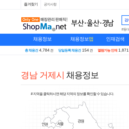
즐겨찾기
공지사항
검
#동
채용정보
채용정보
맵
인재검색
4,784
154
1,871
총 채용건
건
당일등록 채용건
건
열람가능 인재
경남 거제시
채용정보
# 지역을 클릭하시면 해당 지역의 정보를 확인할 수 있습니다.