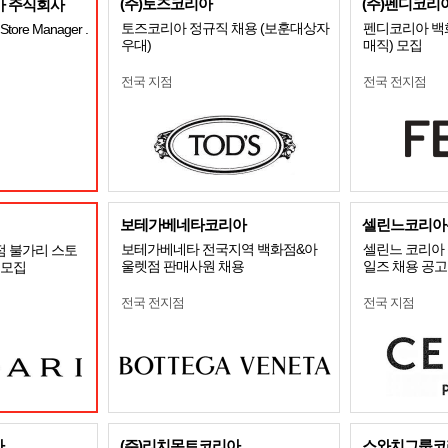
(주)토즈코리아
(주)펜디코리
 주식회사
토즈코리아 정규직 채용 (보훈대상자
펜디코리아 백
tore Manager .
우대)
매직) 모집
전국 지점
전국 전지점
보테가베네타코리아
셀린느코리아
보테가베네타 전국지역 백화점&아
셀린느 코리아 
점 불가리 스토
울렛점 판매사원 채용
일즈 채용 공고
R 모집
전국 전지점
전국 지점
사
(주)리치몬트코리아
스와치그룹코리