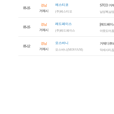
에스티코
경남
STCO 거
05-15
거제시
(주)에스티오
남성복
,
남
레드페이스
경남
[레드페이
05-15
거제시
(주)레드페이스
아웃도어
,
모스바니
경남
거제디큐브
05-12
거제시
모스바니(MOSVANI)
악세사리
,