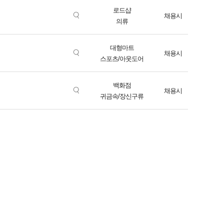
로드샵
채용시
의류
대형마트
채용시
스포츠/아웃도어
백화점
채용시
귀금속/장신구류