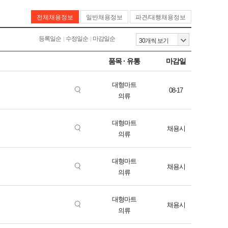
전체채용정보
일반채용정보
파견/대행채용정보
등록일순
수정일순
마감일순
품목 · 유통
마감일
대형마트
08-17
의류
대형마트
채용시
의류
대형마트
채용시
의류
대형마트
채용시
의류