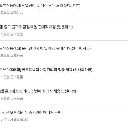
 부산동래점] 진열관리 및 매장 판매 보조 (신입 환영)
골프클럽
,
골프용품
] 중고 골프채 감정/매입 판매직 채용 (인센티브)
골프클럽
,
골프용품
 부산동래점] 온라인 마케팅 및 매장 판매직 (인센티브 지급)
골프클럽
,
골프용품
드 부산동래점] 골프용품점 매장관리직 정규 채용 (입사축하금)
골프클럽
,
골프용품
점] 골프매장 관리/영업/판매 정규직 채용(인센티브)
골프클럽
,
골프용품
 신규 오픈 예정점 중간관리 매니저 구인
,
아웃도어
,
캠핑외다수